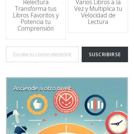
Relectura
Varios Libros a la
entradas
Transforma tus
Vez y Multiplica tu
Libros Favoritos y
Velocidad de
Potencia tu
Lectura
Comprensión
Escribe tu correo electrónico…
SUSCRIBIRSE