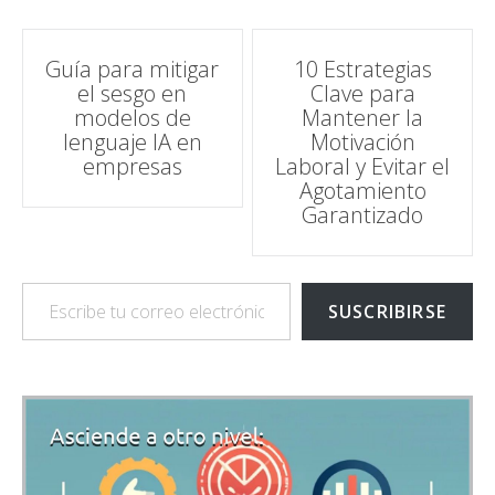
Navegación
Guía para mitigar
10 Estrategias
el sesgo en
Clave para
de
modelos de
Mantener la
lenguaje IA en
Motivación
entradas
empresas
Laboral y Evitar el
Agotamiento
Garantizado
Escribe tu correo electrónico…
SUSCRIBIRSE