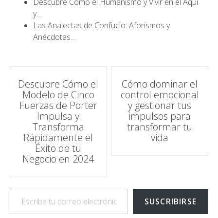
Descubre Cómo el Humanismo y Vivir en el Aquí
y…
Las Analectas de Confucio: Aforismos y
Anécdotas…
Navegación
Descubre Cómo el
Cómo dominar el
Modelo de Cinco
control emocional
de
Fuerzas de Porter
y gestionar tus
Impulsa y
impulsos para
entradas
Transforma
transformar tu
Rápidamente el
vida
Éxito de tu
Negocio en 2024
Escribe tu correo electrónico…
SUSCRIBIRSE