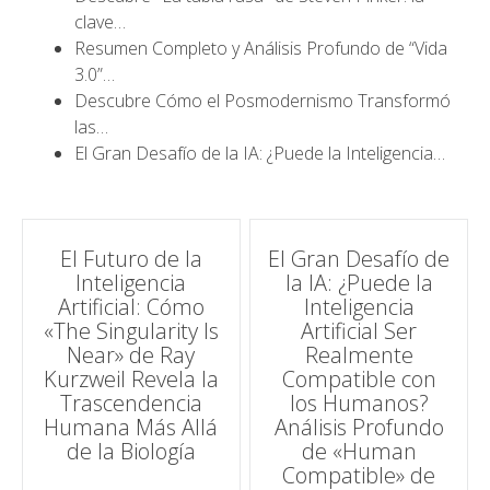
clave…
Resumen Completo y Análisis Profundo de “Vida
3.0”…
Descubre Cómo el Posmodernismo Transformó
las…
El Gran Desafío de la IA: ¿Puede la Inteligencia…
Navegación
El Futuro de la
El Gran Desafío de
Inteligencia
la IA: ¿Puede la
de
Artificial: Cómo
Inteligencia
«The Singularity Is
Artificial Ser
entradas
Near» de Ray
Realmente
Kurzweil Revela la
Compatible con
Trascendencia
los Humanos?
Humana Más Allá
Análisis Profundo
de la Biología
de «Human
Compatible» de