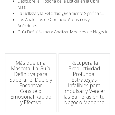
Descubre la Filosofía de la Justicia en la Obra
Más…
La Belleza y la Felicidad: ¿Realmente Significan…
Las Analectas de Confucio: Aforismos y
Anécdotas…
Guía Definitiva para Analizar Modelos de Negocio:
…
Navegación
Más que una
Recupera la
Mascota: La Guía
Productividad
de
Definitiva para
Profunda:
Superar el Duelo y
Estrategias
entradas
Encontrar
Infalibles para
Consuelo
Impulsar y Vencer
Emocional Rápido
las Barreras en tu
y Efectivo
Negocio Moderno