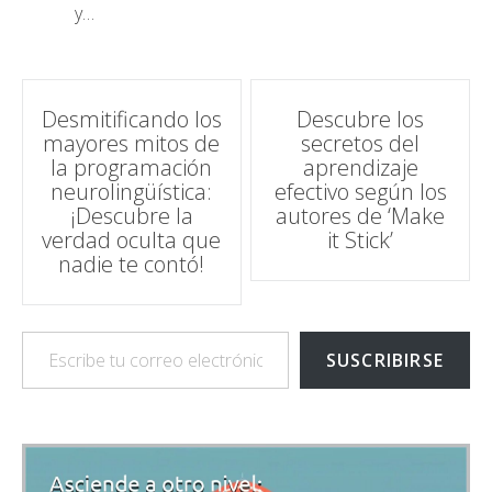
y…
Navegación
Desmitificando los
Descubre los
mayores mitos de
secretos del
de
la programación
aprendizaje
neurolingüística:
efectivo según los
entradas
¡Descubre la
autores de ‘Make
verdad oculta que
it Stick’
nadie te contó!
Escribe tu correo electrónico…
SUSCRIBIRSE