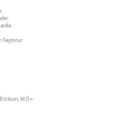
k
nder
anilla
hn Seymour
Erickson, M.D.»