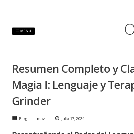
Saltar
al
contenido
O
MENÚ
Resumen Completo y Clav
Magia I: Lenguaje y Tera
Grinder
Blog
mav
julio 17, 2024