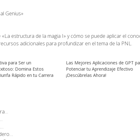
nal Genius»
e «La estructura de la magia I» y cómo se puede aplicar el cono
r recursos adicionales para profundizar en el tema de la PNL.
tiva para Ser un
Las Mejores Aplicaciones de GPT pa
xitoso: Domina Estos
Potenciar tu Aprendizaje Efectivo
iunfa Rápido en tu Carrera
¡Descúbrelas Ahora!
ara…
s…
e…
adero…