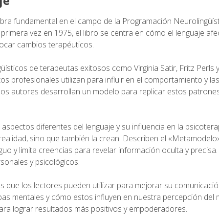
je
 obra fundamental en el campo de la Programación Neurolingüís
 primera vez en 1975, el libro se centra en cómo el lenguaje afe
vocar cambios terapéuticos.
sticos de terapeutas exitosos como Virginia Satir, Fritz Perls 
os profesionales utilizan para influir en el comportamiento y la
 los autores desarrollan un modelo para replicar estos patrones
 aspectos diferentes del lenguaje y su influencia en la psicotera
realidad, sino que también la crean. Describen el «Metamodelo
o y limita creencias para revelar información oculta y precisa.
sonales y psicológicos.
s que los lectores pueden utilizar para mejorar su comunicació
as mentales y cómo estos influyen en nuestra percepción del
ara lograr resultados más positivos y empoderadores.