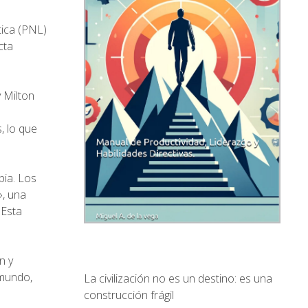
tica (PNL)
cta
y Milton
s
, lo que
pia. Los
», una
 Esta
n y
 mundo,
La civilización no es un destino: es una
construcción frágil