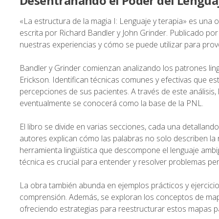
Desentrañando el Poder del Lengua
«La estructura de la magia I: Lenguaje y terapia» es una
escrita por Richard Bandler y John Grinder. Publicado por
nuestras experiencias y cómo se puede utilizar para pro
Bandler y Grinder comienzan analizando los patrones lingüí
Erickson. Identifican técnicas comunes y efectivas que est
percepciones de sus pacientes. A través de este análisis,
eventualmente se conocerá como la base de la PNL.
El libro se divide en varias secciones, cada una detallando
autores explican cómo las palabras no solo describen la 
herramienta lingüística que descompone el lenguaje ambigu
técnica es crucial para entender y resolver problemas per
La obra también abunda en ejemplos prácticos y ejercicio
comprensión. Además, se exploran los conceptos de map
ofreciendo estrategias para reestructurar estos mapas p