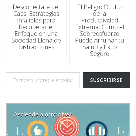
Navegación
Desconéctate del
El Peligro Oculto
Caos: Estrategias
de la
de
Infalibles para
Productividad
Recuperar el
Extrema: Cómo el
entradas
Enfoque en una
Sobreesfuerzo
Sociedad Llena de
Puede Arruinar tu
Distracciones
Salud y Éxito
Seguro
Escribe tu correo electrónico…
SUSCRIBIRSE