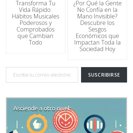
Transforma Tu
¿Por Qué la Gente
Vida Rápido:
No Confía en la
de
Hábitos Musicales
Mano Invisible?
Poderosos y
Descubre los
entradas
Comprobados
Sesgos
que Cambian
Económicos que
Todo
Impactan Toda la
Sociedad Hoy
Escribe tu correo electrónico…
SUSCRIBIRSE