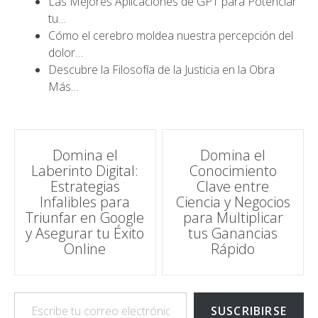
Las Mejores Aplicaciones de GPT para Potenciar
tu…
Cómo el cerebro moldea nuestra percepción del
dolor…
Descubre la Filosofía de la Justicia en la Obra
Más…
Navegación
Domina el
Domina el
Laberinto Digital:
Conocimiento
de
Estrategias
Clave entre
Infalibles para
Ciencia y Negocios
entradas
Triunfar en Google
para Multiplicar
y Asegurar tu Éxito
tus Ganancias
Online
Rápido
Escribe tu correo electrónico…
SUSCRIBIRSE