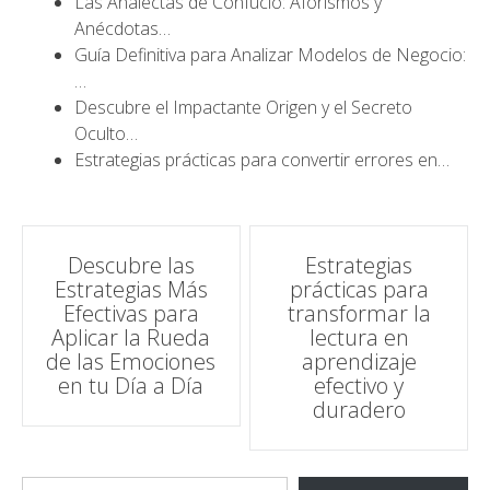
Las Analectas de Confucio: Aforismos y
Anécdotas…
Guía Definitiva para Analizar Modelos de Negocio:
…
Descubre el Impactante Origen y el Secreto
Oculto…
Estrategias prácticas para convertir errores en…
Navegación
Descubre las
Estrategias
Estrategias Más
prácticas para
de
Efectivas para
transformar la
Aplicar la Rueda
lectura en
entradas
de las Emociones
aprendizaje
en tu Día a Día
efectivo y
duradero
Escribe tu correo electrónico…