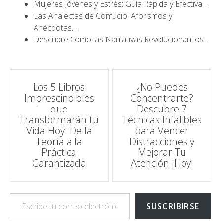
Mujeres Jóvenes y Estrés: Guía Rápida y Efectiva…
Las Analectas de Confucio: Aforismos y
Anécdotas…
Descubre Cómo las Narrativas Revolucionan los…
Navegación
Los 5 Libros
¿No Puedes
Imprescindibles
Concentrarte?
de
que
Descubre 7
Transformarán tu
Técnicas Infalibles
entradas
Vida Hoy: De la
para Vencer
Teoría a la
Distracciones y
Práctica
Mejorar Tu
Garantizada
Atención ¡Hoy!
Escribe tu correo electrónico…
SUSCRIBIRSE