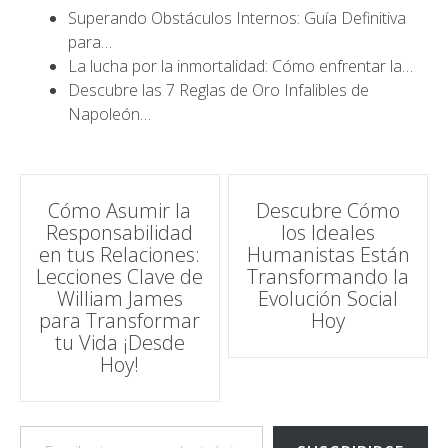
Superando Obstáculos Internos: Guía Definitiva
para…
La lucha por la inmortalidad: Cómo enfrentar la…
Descubre las 7 Reglas de Oro Infalibles de
Napoleón…
Navegación
Cómo Asumir la
Descubre Cómo
Responsabilidad
los Ideales
de
en tus Relaciones:
Humanistas Están
Lecciones Clave de
Transformando la
entradas
William James
Evolución Social
para Transformar
Hoy
tu Vida ¡Desde
Hoy!
Escribe tu correo electrónico…