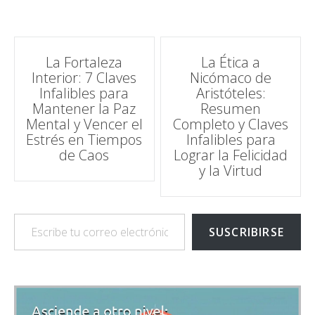
Navegación
La Fortaleza
La Ética a
Interior: 7 Claves
Nicómaco de
de
Infalibles para
Aristóteles:
Mantener la Paz
Resumen
entradas
Mental y Vencer el
Completo y Claves
Estrés en Tiempos
Infalibles para
de Caos
Lograr la Felicidad
y la Virtud
Escribe tu correo electrónico…
SUSCRIBIRSE