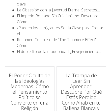
clave…
La Obsesión con la Juventud Eterna: Secretos…
El Imperio Romano Sin Cristianismo: Descubre
Cómo…
¿Pueden los Inmigrantes Ser la Clave para Frenar
el…
Resumen Completo de "The Telomere Effect":
Cómo…
El doble filo de la modernidad: ¿Envejecimiento…
Navegación
El Poder Oculto de
La Trampa de
las Ideologías
Leer Sin
de
Modernas: Cómo
Aprender:
el Pensamiento
Descubre Por Qué
entradas
Político se
Estás Perdido
Convierte en una
Como Ahab en tu
Religión
Ballena Blanca y