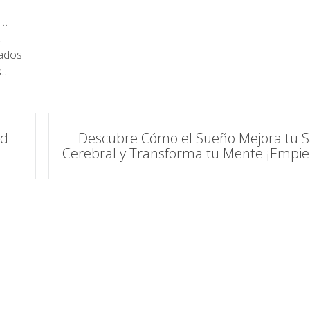
e…
…
tados
s…
ad
Descubre Cómo el Sueño Mejora tu S
Cerebral y Transforma tu Mente ¡Empie