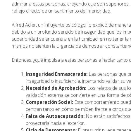
admirar a estas personas, creyendo que son superiores. 
reflejo directo de un sentimiento de inferioridad.
Alfred Adler, un influyente psicólogo, lo explicó de mane
debido a un profundo sentido de inseguridad que los impu
superioridad se encuentra en la humildad; en no tener la
mismos no sienten la urgencia de demostrar constantemen
Entonces, ¿qué impulsa a estas personas a hablar tanto 
Inseguridad Enmascarada:
Las personas que p
inseguridad o insuficiencia, intentando validar su v
Necesidad de Aprobación:
Los relatos de sus l
validación externa se convierte en una forma de o
Comparación Social:
Este comportamiento puede
centran tanto en cómo se miden frente a otros que
Falta de Autoaceptación:
No están satisfechos 
proyectarla hacia el exterior.
Ciclo de Descontento:
El presumir puede generar 