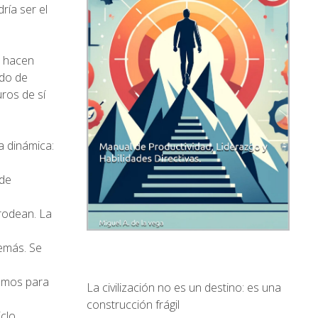
ría ser el
o hacen
ido de
ros de sí
a dinámica:
de
rodean. La
emás. Se
ismos para
La civilización no es un destino: es una
construcción frágil
iclo