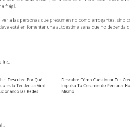
 frágil.
te ver a las personas que presumen no como arrogantes, sino 
a clave está en fomentar una autoestima sana que no dependa d
 Inc.
Chic: Descubre Por Qué
Descubre Cómo Cuestionar Tus Cre
do es la Tendencia Viral
Impulsa Tu Crecimiento Personal H
ucionando las Redes
Mismo
al…