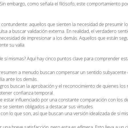
Sin embargo, como señala el filósofo, este comportamiento pod
ra contundente: aquellos que sienten la necesidad de presumir l
lsa a buscar validación externa. En realidad, el verdadero sent
 necesidad de impresionar a los demás. Aquellos que están segu
te su valía.
de sí mismas? Aquí hay cinco puntos clave para comprender est
resumen a menudo buscan compensar un sentido subyacente 
alía ante los demás.
ogros buscan la aprobación y el reconocimiento de quienes los 
btener confianza temporal.
 estar influenciado por una constante comparación con los d
 se sienten obligados a destacar sus virtudes.
con lo que son, así que buscan una versión idealizada de sí m
una breve satisfacción, pero esta es efímera. Esto lleva a un c