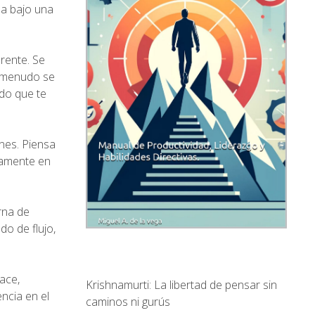
da bajo una
rente. Se
a menudo se
ndo que te
ones. Piensa
damente en
rna de
do de flujo,
ace,
Krishnamurti: La libertad de pensar sin
ncia en el
caminos ni gurús