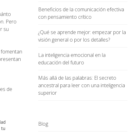
Beneficios de la comunicación efectiva
uánto
con pensamiento crítico
ón. Pero
r su
¿Qué se aprende mejor: empezar por la
visión general o por los detalles?
y fomentan
La inteligencia emocional en la
 presentan
educación del futuro
Más allá de las palabras: El secreto
ancestral para leer con una inteligencia
des de
superior
dad
Blog
 tu