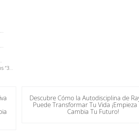
e…
s…
…
os “3…
iva
Descubre Cómo la Autodisciplina de Ra
Puede Transformar Tu Vida ¡Empieza 
bia
Cambia Tu Futuro!