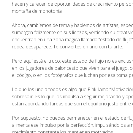
hacen y carecen de oportunidades de crecimiento persona
montaña de monotonía.
Ahora, cambiemos de tema y hablemos de artistas, especi
sumergen felizmente en sus lienzos, vertiendo su creati
encuentran en una zona mágica llamada “estado de flujo”
rodea desaparece. Te conviertes en uno con tu arte.
Pero aquí está el truco: este estado de flujo no es exclus
en los jugadores de baloncesto que viven para el juego,
el código, o en los fotógrafos que luchan por esa toma pe
Lo que los une a todos es algo que Pink llama “Motivació
sobresalir. Es lo que los impulsa a seguir mejorando y ap
están abordando tareas que son el equilibrio justo entre el
Por supuesto, no puedes permanecer en el estado de flu
alimenta ese impulso por la perfección, impulsándolos a n
crecimiento constante los mantienen motivados.