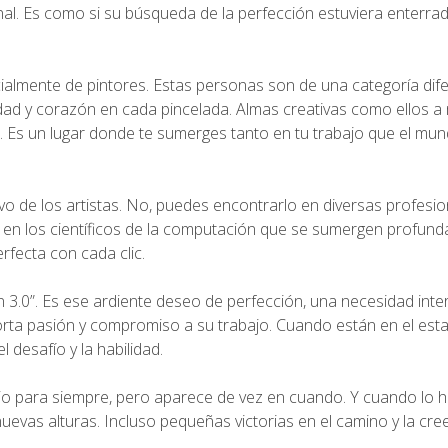
l. Es como si su búsqueda de la perfección estuviera enterra
almente de pintores. Estas personas son de una categoría dife
vidad y corazón en cada pincelada. Almas creativas como ellos 
. Es un lugar donde te sumerges tanto en tu trabajo que el mu
ivo de los artistas. No, puedes encontrarlo en diversas profesi
 o en los científicos de la computación que se sumergen profun
rfecta con cada clic.
n 3.0”. Es ese ardiente deseo de perfección, una necesidad inte
orta pasión y compromiso a su trabajo. Cuando están en el esta
 desafío y la habilidad.
jo para siempre, pero aparece de vez en cuando. Y cuando lo h
uevas alturas. Incluso pequeñas victorias en el camino y la cree