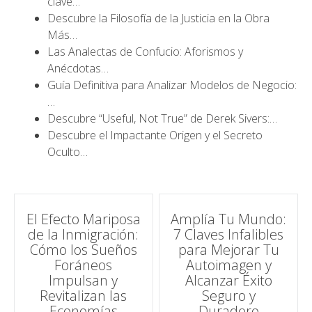
clave…
Descubre la Filosofía de la Justicia en la Obra
Más…
Las Analectas de Confucio: Aforismos y
Anécdotas…
Guía Definitiva para Analizar Modelos de Negocio:
…
Descubre “Useful, Not True” de Derek Sivers:…
Descubre el Impactante Origen y el Secreto
Oculto…
Navegación
El Efecto Mariposa
Amplía Tu Mundo:
de la Inmigración:
7 Claves Infalibles
de
Cómo los Sueños
para Mejorar Tu
Foráneos
Autoimagen y
entradas
Impulsan y
Alcanzar Éxito
Revitalizan las
Seguro y
Economías
Duradero