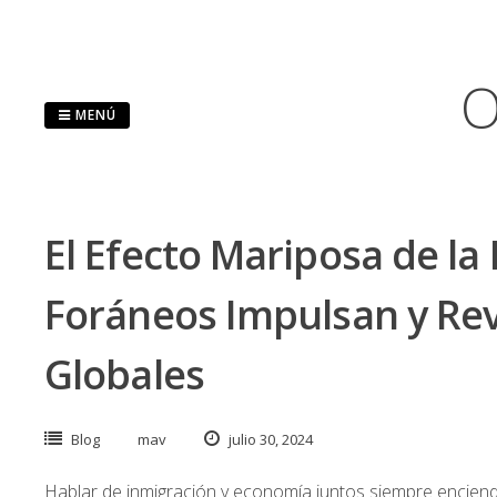
Saltar
al
contenido
O
MENÚ
El Efecto Mariposa de la
Foráneos Impulsan y Rev
Globales
Blog
mav
julio 30, 2024
Hablar de inmigración y economía juntos siempre enciend