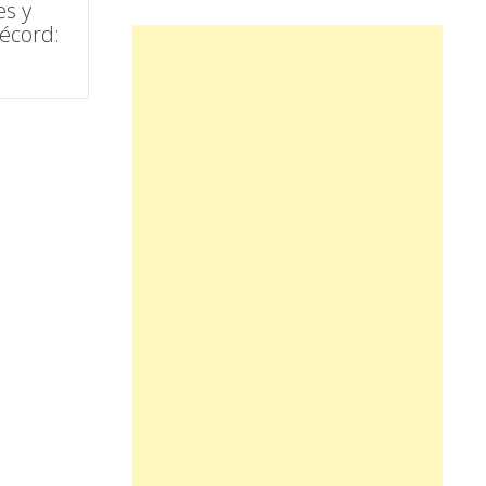
es y
écord: