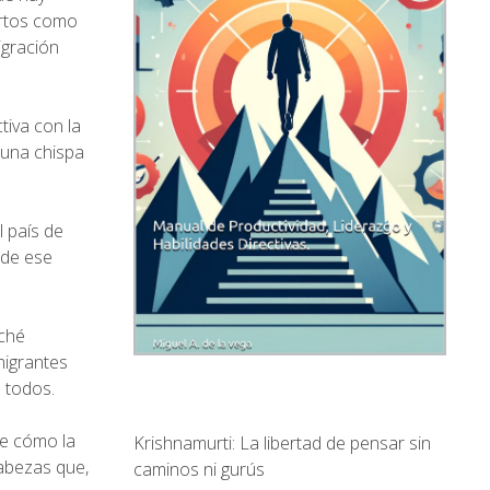
ertos como
igración
iva con la
 una chispa
l país de
 de ese
iché
migrantes
a todos.
e cómo la
Krishnamurti: La libertad de pensar sin
abezas que,
caminos ni gurús