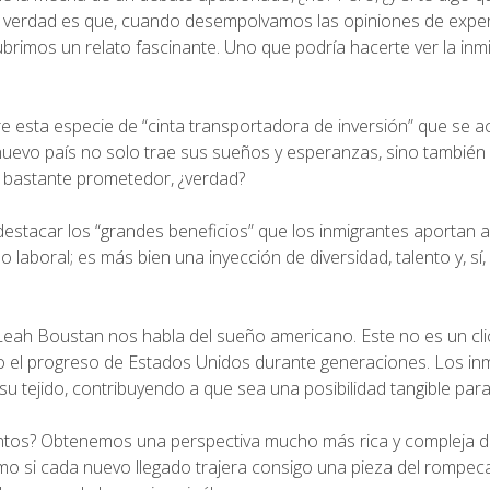
 La verdad es que, cuando desempolvamos las opiniones de exp
imos un relato fascinante. Uno que podría hacerte ver la inm
sta especie de “cinta transportadora de inversión” que se act
 nuevo país no solo trae sus sueños y esperanzas, sino también
 bastante prometedor, ¿verdad?
estacar los “grandes beneficios” que los inmigrantes aportan a
 laboral; es más bien una inyección de diversidad, talento y, sí,
 Leah Boustan nos habla del sueño americano. Este no es un cl
o el progreso de Estados Unidos durante generaciones. Los in
su tejido, contribuyendo a que sea una posibilidad tangible par
ntos? Obtenemos una perspectiva mucho más rica y compleja d
mo si cada nuevo llegado trajera consigo una pieza del rompec