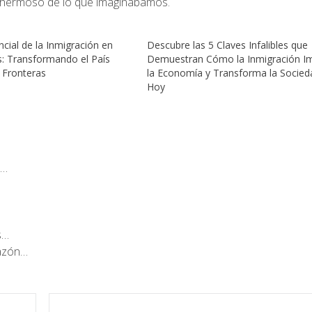
 hermoso de lo que imaginábamos.
cial de la Inmigración en
Descubre las 5 Claves Infalibles que
: Transformando el País
Demuestran Cómo la Inmigración I
 Fronteras
la Economía y Transforma la Socied
Hoy
e…
s…
Razón…