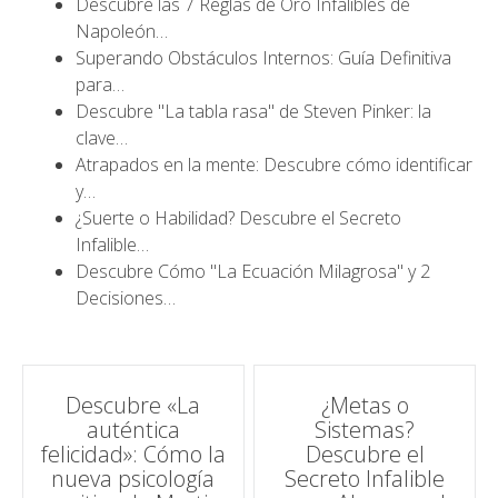
Descubre las 7 Reglas de Oro Infalibles de
Napoleón…
Superando Obstáculos Internos: Guía Definitiva
para…
Descubre "La tabla rasa" de Steven Pinker: la
clave…
Atrapados en la mente: Descubre cómo identificar
y…
¿Suerte o Habilidad? Descubre el Secreto
Infalible…
Descubre Cómo "La Ecuación Milagrosa" y 2
Decisiones…
Navegación
Descubre «La
¿Metas o
auténtica
Sistemas?
de
felicidad»: Cómo la
Descubre el
nueva psicología
Secreto Infalible
entradas