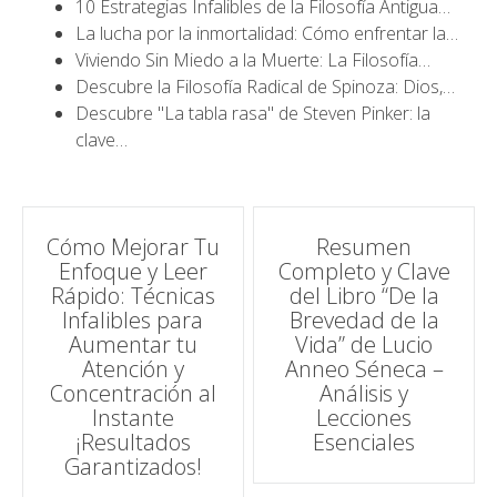
10 Estrategias Infalibles de la Filosofía Antigua…
La lucha por la inmortalidad: Cómo enfrentar la…
Viviendo Sin Miedo a la Muerte: La Filosofía…
Descubre la Filosofía Radical de Spinoza: Dios,…
Descubre "La tabla rasa" de Steven Pinker: la
clave…
Navegación
Cómo Mejorar Tu
Resumen
Enfoque y Leer
Completo y Clave
de
Rápido: Técnicas
del Libro “De la
Infalibles para
Brevedad de la
entradas
Aumentar tu
Vida” de Lucio
Atención y
Anneo Séneca –
Concentración al
Análisis y
Instante
Lecciones
¡Resultados
Esenciales
Garantizados!