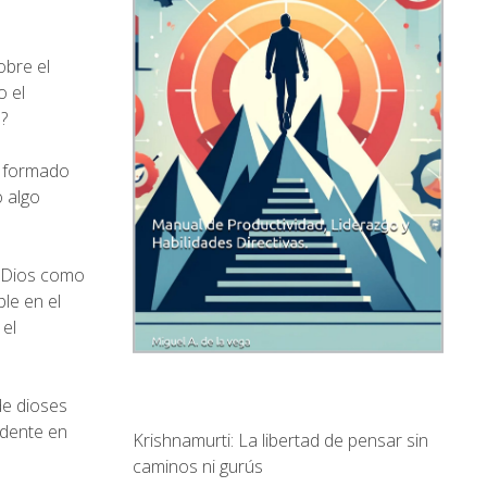
obre el
o el
?
á formado
o algo
e Dios como
ble en el
 el
de dioses
idente en
Krishnamurti: La libertad de pensar sin
caminos ni gurús