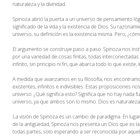
naturaleza y la divinidad.
Spinoza abrió la puerta a un universo de pensamiento ló
significado de la vida y la existencia de Dios. Su razonam
universo, su definición es la existencia misma. Pero, ¿cóm
El argumento se construye paso a paso. Spinoza nos inst
por una variedad de cosas finitas, todas interconectada
infinito, sin principio ni fin, que abarca todo lo que existe, 
A medida que avanzamos en su filosofía, nos encontramo
existentes, infinitos e indivisibles. Estas proposiciones no
universo. ¿Qué significa esto? Significa que no hay nada f
universo, ya que ambos son lo mismo. Dios es naturaleza,
La visión de Spinoza es un cambio de paradigma. En lugar 
de la antigüedad, Spinoza nos presenta un Dios que es la 
todas partes, solo esperando a ser reconocida por aquel