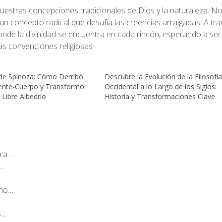
nuestras concepciones tradicionales de Dios y la naturaleza. Nos
 un concepto radical que desafía las creencias arraigadas. A tr
nde la divinidad se encuentra en cada rincón, esperando a ser
as convenciones religiosas.
de Spinoza: Cómo Derribó
Descubre la Evolución de la Filosofí
ente-Cuerpo y Transformó
Occidental a lo Largo de los Siglos:
 Libre Albedrío
Historia y Transformaciones Clave
ara…
e…
ómo…
s…