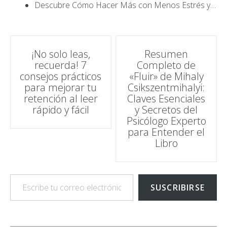
Descubre Cómo Hacer Más con Menos Estrés y…
Navegación
¡No solo leas,
Resumen
recuerda! 7
Completo de
de
consejos prácticos
«Fluir» de Mihaly
para mejorar tu
Csikszentmihalyi:
entradas
retención al leer
Claves Esenciales
rápido y fácil
y Secretos del
Psicólogo Experto
para Entender el
Libro
Escribe tu correo electrónico…
SUSCRIBIRSE