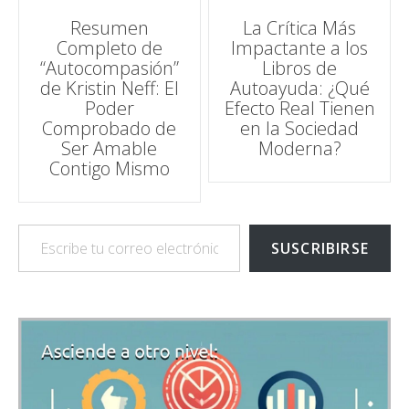
Navegación
Resumen
La Crítica Más
Completo de
Impactante a los
de
“Autocompasión”
Libros de
de Kristin Neff: El
Autoayuda: ¿Qué
entradas
Poder
Efecto Real Tienen
Comprobado de
en la Sociedad
Ser Amable
Moderna?
Contigo Mismo
Escribe tu correo electrónico…
SUSCRIBIRSE