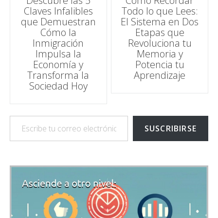
Descubre las 5
Cómo Recordar
Claves Infalibles
Todo lo que Lees:
de
que Demuestran
El Sistema en Dos
Cómo la
Etapas que
entradas
Inmigración
Revoluciona tu
Impulsa la
Memoria y
Economía y
Potencia tu
Transforma la
Aprendizaje
Sociedad Hoy
Escribe tu correo electrónico…
SUSCRIBIRSE