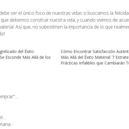
ebe ser el único foco de nuestras vidas si buscamos la felicid
 que debemos construir nuestra vida, y cuando vivimos de acu
material. Así que, no subestimen la importancia de lo que realme
iz!
gnificado del Éxito:
Cómo Encontrar Satisfacción Autént
e Esconde Más Allá de los
Más Allá del Éxito Material: 7 Estrat
Prácticas Infalibles que Cambiarán T
omprar"…
el…
Humana…