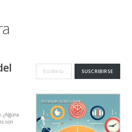
ra
Escribe tu correo electrónico…
del
SUSCRIBIRSE
o. ¿Alguna
es son