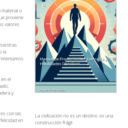
 material o
que proviene
os valores
nuestras
o la
perimentamos
 en el
lado,
adera y
res con las
La civilización no es un destino: es una
felicidad en
construcción frágil