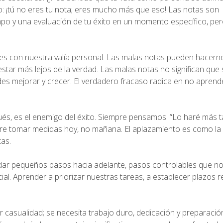
o: ¡tú no eres tu nota; eres mucho más que eso! Las notas son
po y una evaluación de tu éxito en un momento específico, pe
ones con nuestra valía personal. Las malas notas pueden hacerno
tar más lejos de la verdad. Las malas notas no significan que
es mejorar y crecer. El verdadero fracaso radica en no aprend
ués, es el enemigo del éxito. Siempre pensamos: “Lo haré más t
quiere tomar medidas hoy, no mañana. El aplazamiento es como la
tas.
en dar pequeños pasos hacia adelante, pasos controlables que 
al. Aprender a priorizar nuestras tareas, a establecer plazos re
or casualidad; se necesita trabajo duro, dedicación y preparació