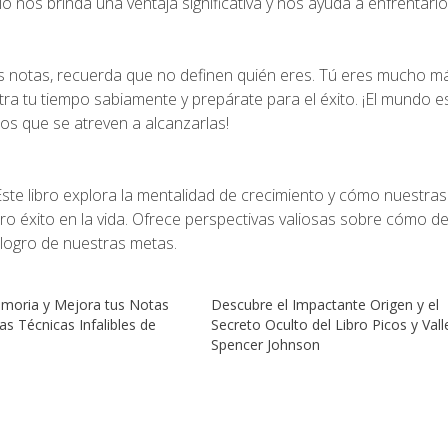
nos brinda una ventaja significativa y nos ayuda a enfrentarl
s notas, recuerda que no definen quién eres. Tú eres mucho m
a tu tiempo sabiamente y prepárate para el éxito. ¡El mundo es
s que se atreven a alcanzarlas!
 Este libro explora la mentalidad de crecimiento y cómo nuestra
o éxito en la vida. Ofrece perspectivas valiosas sobre cómo de
 logro de nuestras metas.
moria y Mejora tus Notas
Descubre el Impactante Origen y el
s Técnicas Infalibles de
Secreto Oculto del Libro Picos y Vall
Spencer Johnson