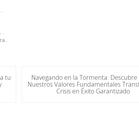
e…
s…
ara…
a tu
Navegando en la Tormenta: Descubr
y
Nuestros Valores Fundamentales Tran
Crisis en Éxito Garantizado