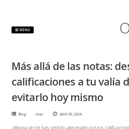
Saltar
al
contenido
O
MENÚ
Más allá de las notas: de
calificaciones a tu valía
evitarlo hoy mismo
Blog
mav
abril 30, 2024
¿Alguna vez te has sentido abrumado por tus calificacion