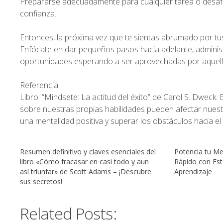
Prepararse adecuadamente para cualquier tarea o desafío 
confianza.
Entonces, la próxima vez que te sientas abrumado por tu
Enfócate en dar pequeños pasos hacia adelante, administr
oportunidades esperando a ser aprovechadas por aquello
Referencia:
Libro: “
Mindsete: La actitud del éxito” de Carol S. Dweck
.
sobre nuestras propias habilidades pueden afectar nuestr
una mentalidad positiva y superar los obstáculos hacia el
Resumen definitivo y claves esenciales del
Potencia tu Me
libro «Cómo fracasar en casi todo y aun
Rápido con Esta
así triunfar» de Scott Adams – ¡Descubre
Aprendizaje
sus secretos!
Related Posts: