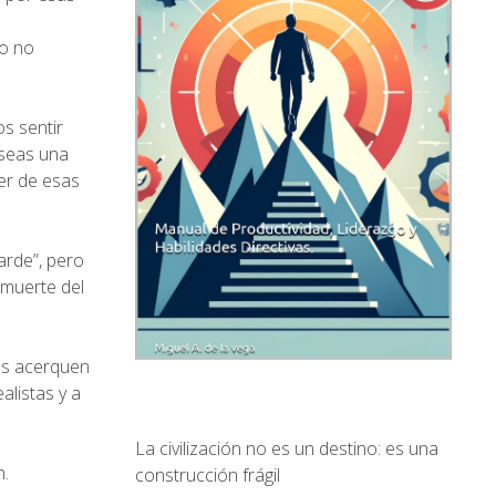
ro no
s sentir
 seas una
er de esas
arde”, pero
 muerte del
nos acerquen
alistas y a
La civilización no es un destino: es una
n.
construcción frágil