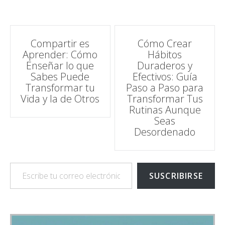
Navegación
Compartir es
Cómo Crear
Aprender: Cómo
Hábitos
de
Enseñar lo que
Duraderos y
Sabes Puede
Efectivos: Guía
entradas
Transformar tu
Paso a Paso para
Vida y la de Otros
Transformar Tus
Rutinas Aunque
Seas
Desordenado
Escribe tu correo electrónico…
SUSCRIBIRSE