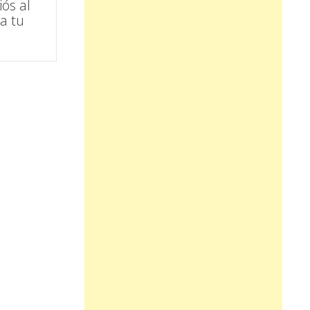
iós al
a tu