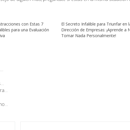
tracciones con Estas 7
El Secreto Infalible para Triunfar en l
alibles para una Evaluación
Dirección de Empresas: ¡Aprende a 
iva
Tomar Nada Personalmente!
e…
s…
ara…
ómo…