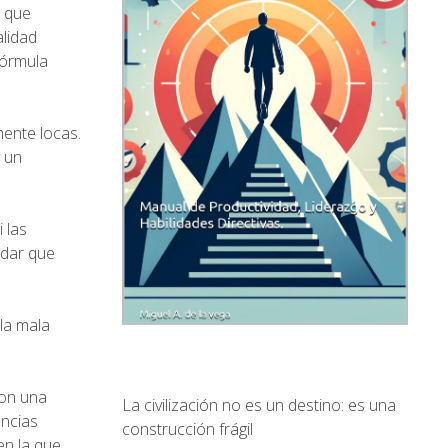
s que
alidad
fórmula
ente locas.
y un
 las
rdar que
.
la mala
con una
La civilización no es un destino: es una
ancias
construcción frágil
en la que