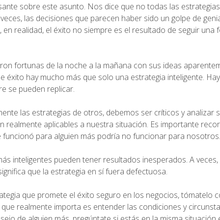
sante sobre este asunto. Nos dice que no todas las estrategia
veces, las decisiones que parecen haber sido un golpe de geni
en realidad, el éxito no siempre es el resultado de seguir una 
ron fortunas de la noche a la mañana con sus ideas aparentem
de éxito hay mucho más que solo una estrategia inteligente. Ha
e se pueden replicar.
te las estrategias de otros, debemos ser críticos y analizar si
on realmente aplicables a nuestra situación. Es importante reco
 funcionó para alguien más podría no funcionar para nosotros
ás inteligentes pueden tener resultados inesperados. A veces, 
ignifica que la estrategia en sí fuera defectuosa.
tegia que promete el éxito seguro en los negocios, tómatelo 
o que realmente importa es entender las condiciones y circunst
onsejo de alguien más, pregúntate si estás en la misma situación 