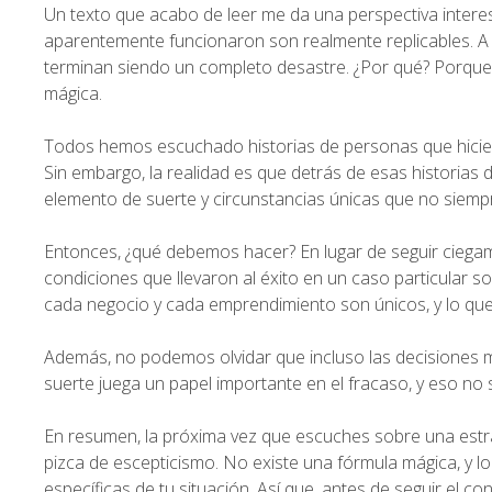
Un texto que acabo de leer me da una perspectiva intere
aparentemente funcionaron son realmente replicables. A 
terminan siendo un completo desastre. ¿Por qué? Porque, 
mágica.
Todos hemos escuchado historias de personas que hicie
Sin embargo, la realidad es que detrás de esas historias 
elemento de suerte y circunstancias únicas que no siempr
Entonces, ¿qué debemos hacer? En lugar de seguir ciegamen
condiciones que llevaron al éxito en un caso particular s
cada negocio y cada emprendimiento son únicos, y lo que
Además, no podemos olvidar que incluso las decisiones m
suerte juega un papel importante en el fracaso, y eso no s
En resumen, la próxima vez que escuches sobre una estra
pizca de escepticismo. No existe una fórmula mágica, y l
específicas de tu situación. Así que, antes de seguir el c