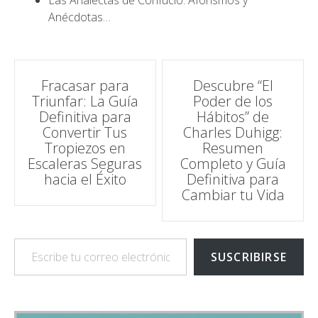
Las Analectas de Confucio: Aforismos y
Anécdotas…
Navegación
Fracasar para
Descubre “El
Triunfar: La Guía
Poder de los
de
Definitiva para
Hábitos” de
Convertir Tus
Charles Duhigg:
entradas
Tropiezos en
Resumen
Escaleras Seguras
Completo y Guía
hacia el Éxito
Definitiva para
Cambiar tu Vida
Escribe tu correo electrónico…
SUSCRIBIRSE