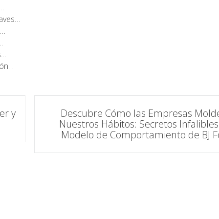
:…
laves…
e…
…
s…
eón…
er y
Descubre Cómo las Empresas Mold
Nuestros Hábitos: Secretos Infalibles
Modelo de Comportamiento de BJ F