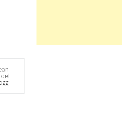
ean
 del
ogg