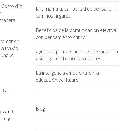
. Como dijo
Krishnamurti: La libertad de pensar sin
y
caminos ni gurús
e manera
Beneficios de la comunicación efectiva
con pensamiento crítico
ogramar en
 a través
¿Qué se aprende mejor: empezar por la
 aunque
visión general o por los detalles?
La inteligencia emocional en la
educación del futuro
 la
Blog
rvard
ia y