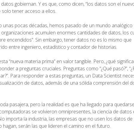
 datos gobiernan. Y es que, como dicen, “los datos son el nuevo
solo tener acceso a ellos.
olo unas pocas décadas, hemos pasado de un mundo analógico
s organizaciones acumulen enormes cantidades de datos, los c
pre encendidos”. Sin embargo, tener datos no es lo mismo que
ido entre ingeniero, estadístico y contador de historias.
esta “nueva materia prima” en valor tangible. Pero, ¿qué signific
esponder a preguntas cruciales. Preguntas como “¿Qué pasó?”, “
ar?”. Para responder a estas preguntas, un Data Scientist nece
visualización de datos, además de una sólida comprensión del d
da pasajera, pero la realidad es que ha llegado para quedarse.
 computadoras se volvieron omnipresentes, la ciencia de datos 
o importa la industria, las empresas que no usen los datos d
o hagan, serán las que lideren el camino en el futuro.