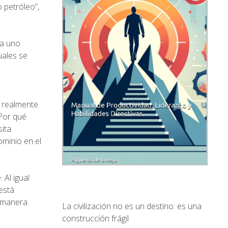
 petróleo”,
 a uno
uales se
a realmente
¿Por qué
sita
ominio en el
 Al igual
está
e manera
La civilización no es un destino: es una
construcción frágil