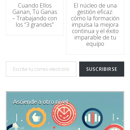
Navegación
Cuando Ellos
El núcleo de una
Ganan, Tú Ganas
gestión eficaz:
de
– Trabajando con
cómo la formación
los “3 grandes”
impulsa la mejora
entradas
continua y el éxito
imparable de tu
equipo
Escribe tu correo electrónico…
SUSCRIBIRSE